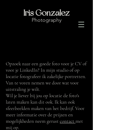
Iris Gonzalez
Photography
Zakelijke portretten
Opzoek naar een goede foto voor je CV of
voor je LinkedIn? In mijn studio of op
locatie fotografeer ik zakelijke portretten.
Van te voren nemen we door wat voor
uitstraling je wilt.
Wil je liever bij jou op locatie de foto's
laten maken kan dit ook. Ik kan ook
sfeerbeelden maken van het bedrijf. Voor
meer informatie over de prijzen en
mogelijkheden neem gerust
contact
met
mij op.