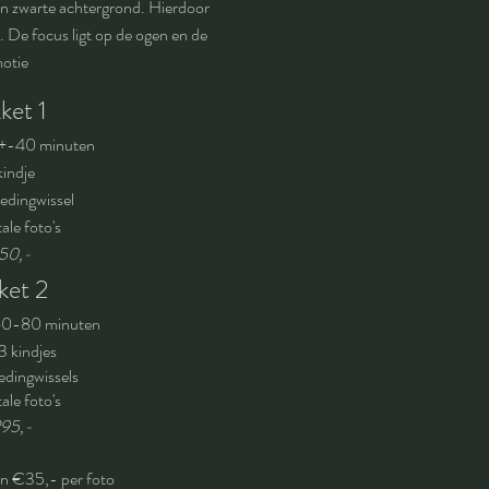
n zwarte achtergrond. Hierdoor
. De focus ligt op de ogen en de
otie
ket 1
 +-40 minuten
kindje
ledingwissel
tale foto's
50,-
ket 2
 60-80 minuten
 3 kindjes
edingwissels
tale foto's
95,-
en €35,- per foto