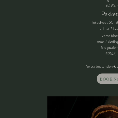
€195
,-
Pakket
- fotoshoot 60-
- 1 tot 3 ki
- verse blo
- max 2 kledin
- 8 digitale 
€345,
*extra bestanden €3
BOOK N