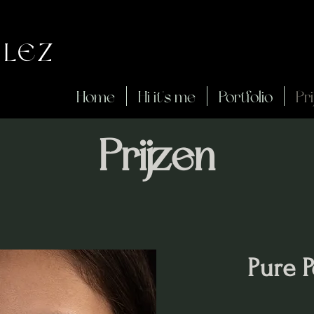
ALEZ
Y
Home
Hi it's me
Portfolio
Pr
Prijzen
Pure P