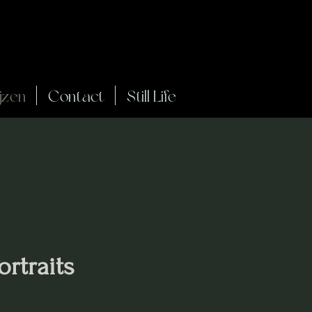
ijzen
Contact
Still Life
ortraits