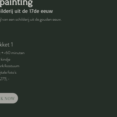
 painting
ilderij uit de 17de eeuw
ijl van een schilderij uit de gouden eeuw.
kket 1
t +-60 mi
nuten
1 kindje
jurk/kostuum
itale foto's
275
,
-
K NOW