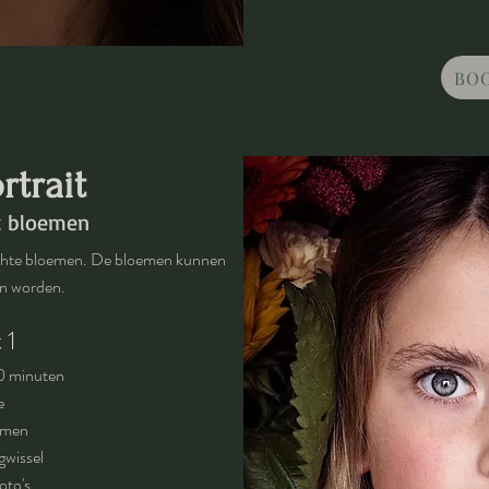
BO
rtrait
t bloemen
chte bloemen. De bloemen kunnen
en worden.
 1
0 minuten
e
emen
gwissel
foto's