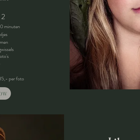
 2
80 minuten
ndjes
emen
gwissels
foto's
-
5,- per foto
OW