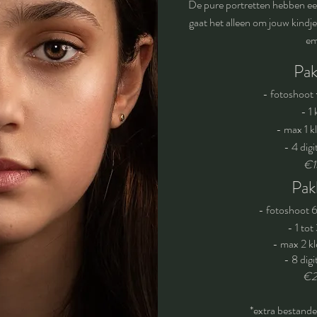
De pure portretten hebben ee
gaat het alleen om jouw kindje
em
Pak
- fotoshoot
- 1 
- max 1 k
- 4 digi
€1
Pak
- fotoshoot
- 1 tot
- max 2 kl
- 8 digi
€2
*extra bestand