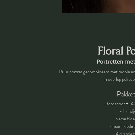
Floral Po
Portretten me
Puur portret gecombineerd met mooie e
in overleg gekoz
Pakket
- fotoshoot +-4
- 1 kindj
- verse blo
- max 1 kledin
- 4 digitale 