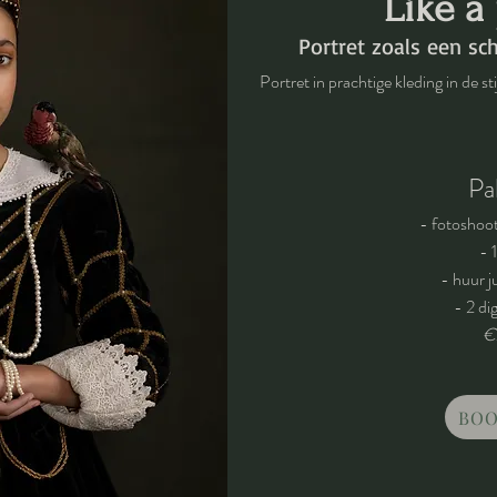
Like a
Portret zoals een sch
Portret in prachtige kleding in de st
Pa
- fotoshoo
- 
- huur 
- 2 dig
€
BOO